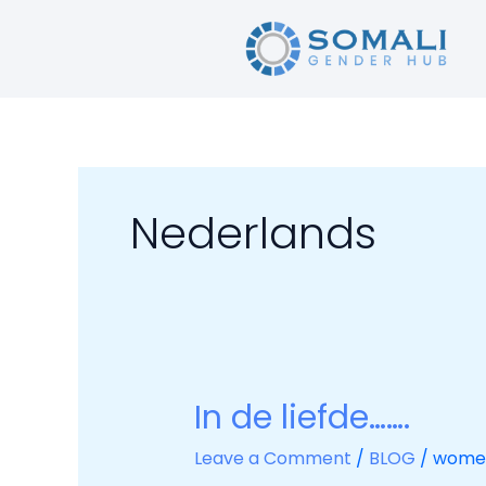
Skip
to
content
Nederlands
In de liefde…….
In
de
Leave a Comment
/
BLOG
/
wome
liefde…….